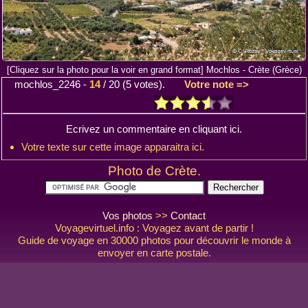
[Cliquez sur la photo pour la voir en grand format] Mochlos - Crète (Grèce)
mochlos_2246
-
14
/
20
(
5
votes).
Votre note =>
Ecrivez un commentaire en cliquant ici.
Votre texte sur cette image apparaitra ici.
Photo de Crète.
Vos photos
>>
Contact
Voyagevirtuel.info : Voyagez avant de partir !
Guide de voyage en 30000 photos pour découvrir le monde à
envoyer en carte postale.