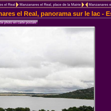
s el Real
Manzanares el Real, place de la Mairie
Manzanares e
ares el Real, panorama sur le lac - 