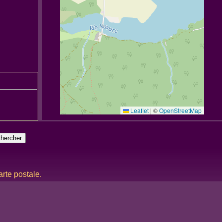
Leaflet
|
©
OpenStreetMap
rte postale.