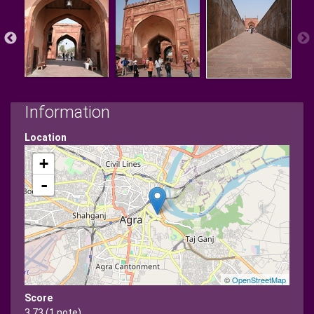
Information
Location
+
-
©
OpenStreetMap
Score
3.73
(1 note)