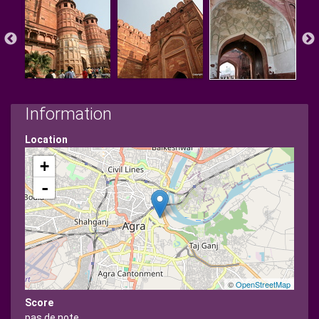
Information
Location
+
-
©
OpenStreetMap
Score
pas de note