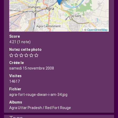
©
OpenStreetMap
Score
4.21
(1 note)
Notez cette photo
Créée le
samedi 15 novembre 2008
Visites
14617
Fichier
agra-fort-rouge-diwan-i-am-34.jpg
Albums
Agra Uttar Pradesh
/
Red Fort Rouge