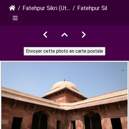
Fatehpur Sikri (Uttar Pradesh)
Fatehpur Sikri jodh bai palace 111