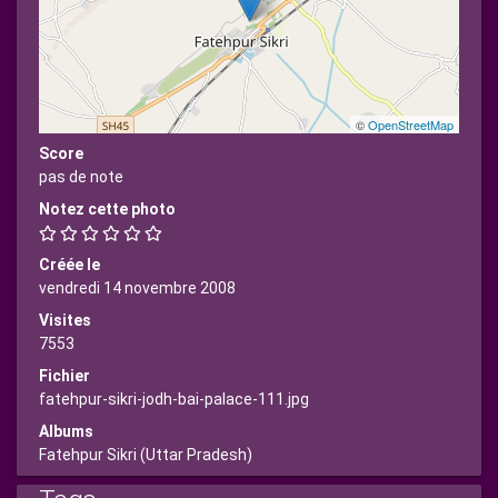
©
OpenStreetMap
Score
pas de note
Notez cette photo
Créée le
vendredi 14 novembre 2008
Visites
7553
Fichier
fatehpur-sikri-jodh-bai-palace-111.jpg
Albums
Fatehpur Sikri (Uttar Pradesh)