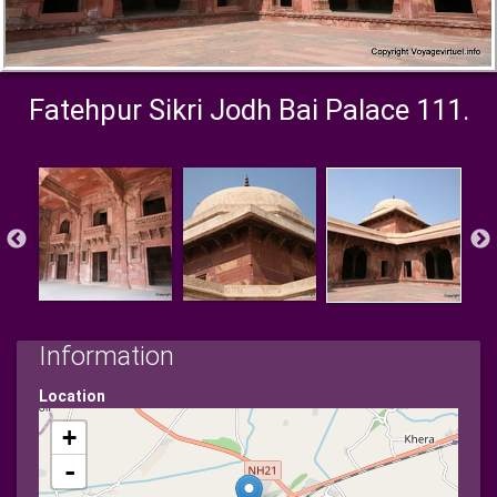
Fatehpur Sikri Jodh Bai Palace 111.
Information
Location
+
-