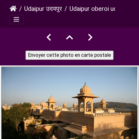
Udaipur उदयपुर
Udaipur oberoi udaivilas hotel 1