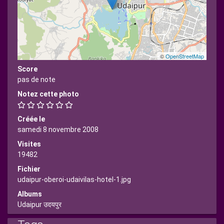
©
OpenStreetMap
Score
pas de note
Notez cette photo
Créée le
samedi 8 novembre 2008
Visites
19482
Fichier
udaipur-oberoi-udaivilas-hotel-1.jpg
Albums
Udaipur उदयपुर