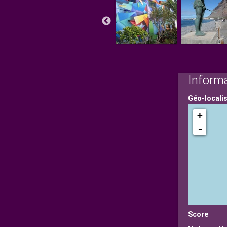
Inform
Géo-locali
+
-
Score