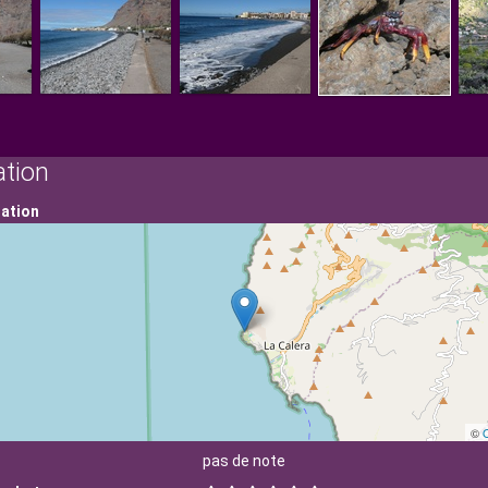
ation
sation
©
pas de note