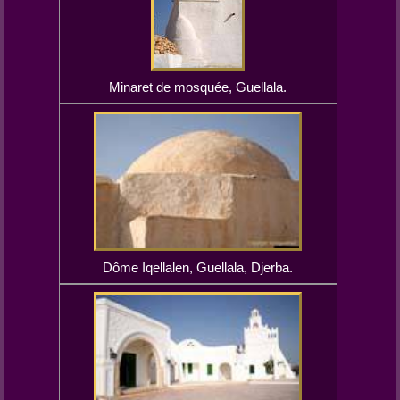
Minaret de mosquée, Guellala.
Dôme Iqellalen, Guellala, Djerba.