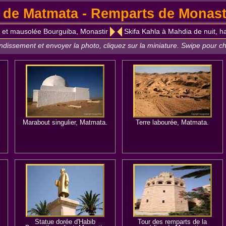
de Matmata - Remparts de Monasti
 et mausolée Bourguiba, Monastir
Skifa Kahla à Mahdia de nuit, h
andissement et envoyer la photo, cliquez sur la miniature. Swipe pour 
Marabout singulier, Matmata.
Terre labourée, Matmata.
Statue dorée d'Habib
Tour des remparts de la