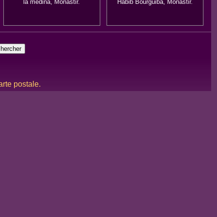
la médina, Monastir.
Habib Bourguiba, Monastir.
rte postale.