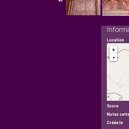
Inform
Location
+
-
Score
Notez cett
Créée le