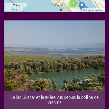
7
20 km
10 mi
©
OpenStreetMap
Le lac Skadar et la rivière vus depuis la colline de
Vranjina