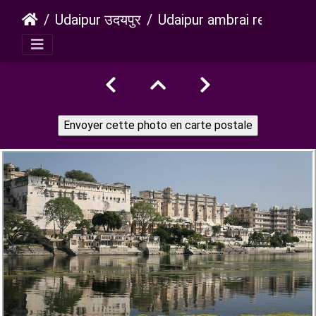
Udaipur उदयपुर
Udaipur ambrai restaurant view 322