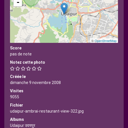
-
©
OpenStreetMap
Score
pas de note
Notez cette photo
Créée le
dimanche 9 novembre 2008
Visites
9055
Fichier
udaipur-ambrai-restaurant-view-322.jpg
Albums
Udaipur उदयपुर