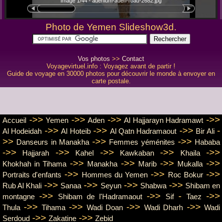
Image 1/44 - adenium-aden-road-2682.jpg
Photo de Yemen Slideshow3d.
Vos photos
>>
Contact
Voyagevirtuel.info : Voyagez avant de partir !
Guide de voyage en 30000 photos pour découvrir le monde à envoyer en
carte postale.
->>
->>
->>
->>
Accueil
Yemen
Aden
Al Hajjarayn Hadramawt
->>
->>
->>
-
Al Hodeidah
Al Hoteib
Al Qatn Hadramaout
Bir Ali
>>
->>
->>
Danseurs in Manakha
Femmes yéménites
Hababa
->>
->>
->>
->>
->>
Hajjarah
Kahel
Kawkaban
Khaila
->>
->>
->>
->>
Khokhah in Tihama
Manakha
Marib
Mukalla
->>
->>
->>
Portraits d'enfants
Hommes du Yemen
Roc Bokur
->>
->>
->>
->>
Rub Al Khali
Sanaa
Seyun
Shabwa
Shibam en
->>
->>
-
->>
montagne
Shibam de l'Hadramaout
Sif
Taez
->>
->>
->>
->>
Thula
Tihama
Wadi Doan
Wadi Dharh
Wadi
->>
->>
Serdoud
Zakatine
Zebid