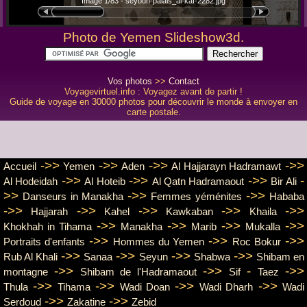
Image 1/83 - seyoun-palais_al-kaf-2282.jpg
Photo de Yemen Slideshow3d.
Vos photos
>>
Contact
Voyagevirtuel.info : Voyagez avant de partir !
Guide de voyage en 30000 photos pour découvrir le monde à envoyer en
carte postale.
->>
->>
->>
->>
Accueil
Yemen
Aden
Al Hajjarayn Hadramawt
->>
->>
->>
-
Al Hodeidah
Al Hoteib
Al Qatn Hadramaout
Bir Ali
>>
->>
->>
Danseurs in Manakha
Femmes yéménites
Hababa
->>
->>
->>
->>
->>
Hajjarah
Kahel
Kawkaban
Khaila
->>
->>
->>
->>
Khokhah in Tihama
Manakha
Marib
Mukalla
->>
->>
->>
Portraits d'enfants
Hommes du Yemen
Roc Bokur
->>
->>
->>
->>
Rub Al Khali
Sanaa
Seyun
Shabwa
Shibam en
->>
->>
-
->>
montagne
Shibam de l'Hadramaout
Sif
Taez
->>
->>
->>
->>
Thula
Tihama
Wadi Doan
Wadi Dharh
Wadi
->>
->>
Serdoud
Zakatine
Zebid